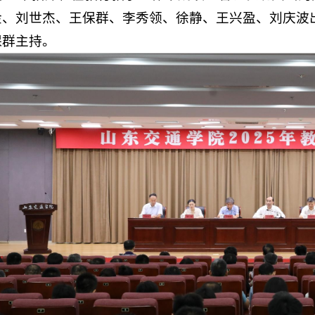
金、刘世杰、王保群、李秀领、徐静、王兴盈、刘庆波
保群主持。