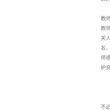
教
教
关
名
师
护
不