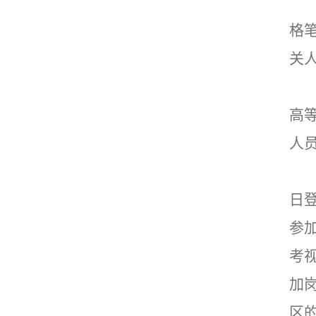
格
关
高
人
日
参
考
加
区